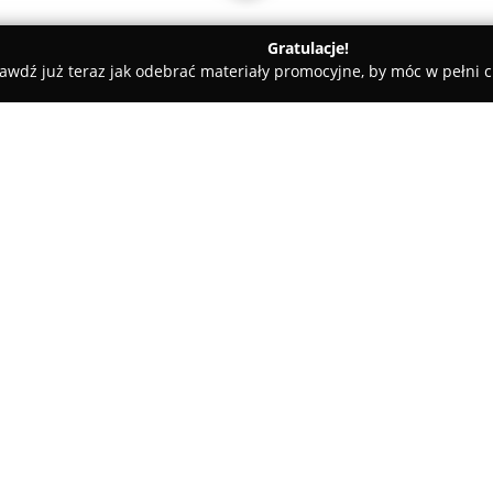
Gratulacje!
awdź już teraz jak odebrać materiały promocyjne, by móc w pełni c
ograf Osowa Góra
O firmie:
Fotograf Osowa Góra
to znane 
dzielnicy Osowa Góra, przy uli
szeroki wachlarz profesjonaln
wykonywanie zdjęć do dokument
prawa jazdy, wizy czy dyplomy, j
biznesowej. Wśród oferowanych
pracowniczych, dokumentacja w
produktowa, architektoniczna i
skali działalności.