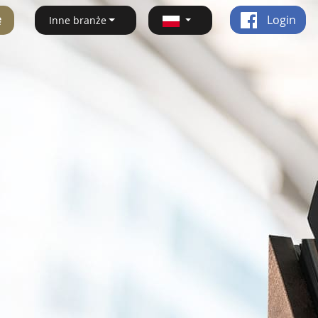
ę
Login
Inne branże