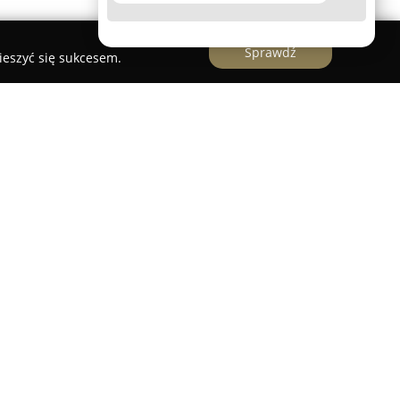
Sprawdź
ieszyć się sukcesem.
studio fotograficzne mieszczące się w bydgoskiej
cy Gawroniej 6. Od 2011 roku firma świadczy
ych usług fotograficznych, obejmujących zarówno
ów takich jak paszporty, dowody osobiste,
ak i realizację fotografii portretowej oraz
 usług znajduje się przygotowanie portretów
ydarzeń firmowych, a także fotografia
 wnętrz, odpowiadająca na potrzeby firm o różnej