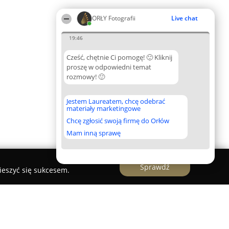
ORŁY Fotografii
Live chat
19:46
Cześć, chętnie Ci pomogę! 🙂 Kliknij
proszę w odpowiedni temat
rozmowy! 🙂
Jestem Laureatem, chcę odebrać
materiały marketingowe
Chcę zgłosić swoją firmę do Orłów
Mam inną sprawę
Sprawdź
ieszyć się sukcesem.