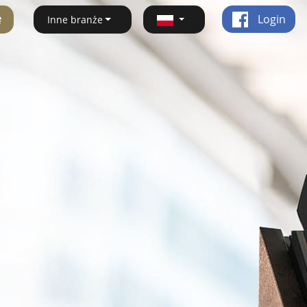
ę
Login
Inne branże