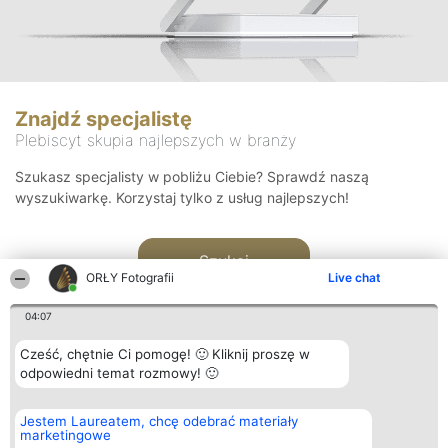
Znajdź specjalistę
Plebiscyt skupia najlepszych w branży
Szukasz specjalisty w pobliżu Ciebie? Sprawdź naszą
wyszukiwarkę. Korzystaj tylko z usług najlepszych!
Szukaj
ORŁY Fotografii
Live chat
04:07
Cześć, chętnie Ci pomogę! 🙂 Kliknij proszę w
odpowiedni temat rozmowy! 🙂
Organizator plebiscytu
Plebiscyt
Kontakt
Jestem Laureatem, chcę odebrać materiały
Bright Side Solutions sp. z o.
Laureaci
Kontakt
marketingowe
o. sp. k.
Lista