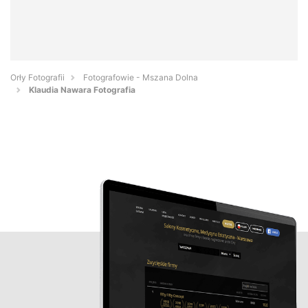
Orły Fotografii
Fotografowie - Mszana Dolna
Klaudia Nawara Fotografia