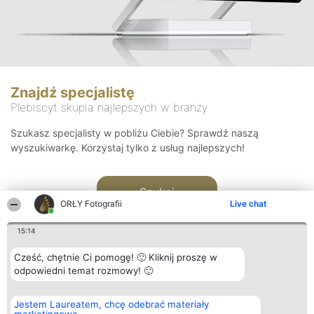
Znajdź specjalistę
Plebiscyt skupia najlepszych w branży
Szukasz specjalisty w pobliżu Ciebie? Sprawdź naszą
wyszukiwarkę. Korzystaj tylko z usług najlepszych!
Szukaj
ORŁY Fotografii
Live chat
15:14
Cześć, chętnie Ci pomogę! 🙂 Kliknij proszę w
odpowiedni temat rozmowy! 🙂
Organizator plebiscytu
Plebiscyt
Kontakt
Jestem Laureatem, chcę odebrać materiały
Bright Side Solutions sp. z o.
Laureaci
Kontakt