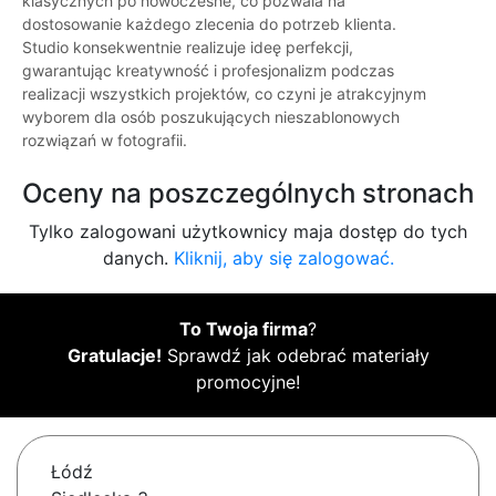
klasycznych po nowoczesne, co pozwala na
dostosowanie każdego zlecenia do potrzeb klienta.
Studio konsekwentnie realizuje ideę perfekcji,
gwarantując kreatywność i profesjonalizm podczas
realizacji wszystkich projektów, co czyni je atrakcyjnym
wyborem dla osób poszukujących nieszablonowych
rozwiązań w fotografii.
Oceny na poszczególnych stronach
Tylko zalogowani użytkownicy maja dostęp do tych
danych.
Kliknij, aby się zalogować.
To Twoja firma
?
Gratulacje!
Sprawdź jak odebrać materiały
promocyjne!
Łódź