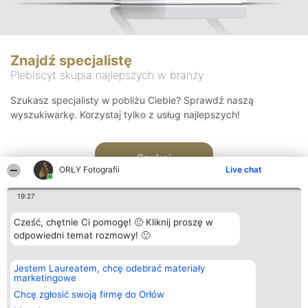
Znajdź specjalistę
Plebiscyt skupia najlepszych w branży
Szukasz specjalisty w pobliżu Ciebie? Sprawdź naszą
wyszukiwarkę. Korzystaj tylko z usług najlepszych!
Szukaj
ORŁY Fotografii
Live chat
19:27
Cześć, chętnie Ci pomogę! 🙂 Kliknij proszę w
odpowiedni temat rozmowy! 🙂
Organizator plebiscytu
Plebiscyt
Kontakt
Jestem Laureatem, chcę odebrać materiały
Bright Side Solutions sp. z o.
Laureaci
Kontakt
marketingowe
o. sp. k.
Lista
ul. Ruska 22
wszystkich
Chcę zgłosić swoją firmę do Orłów
Wrocław 50-079
Laureatów