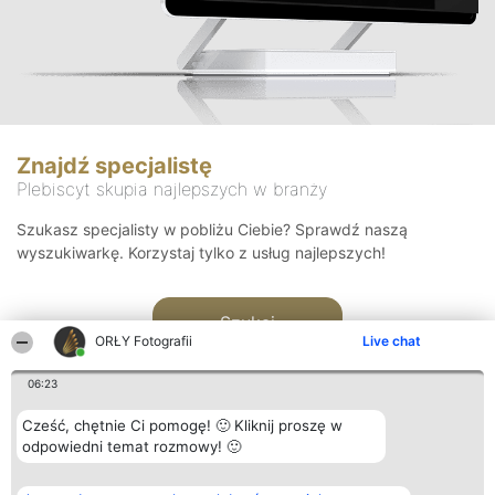
Znajdź specjalistę
Plebiscyt skupia najlepszych w branży
Szukasz specjalisty w pobliżu Ciebie? Sprawdź naszą
wyszukiwarkę. Korzystaj tylko z usług najlepszych!
Szukaj
ORŁY Fotografii
Live chat
06:23
Cześć, chętnie Ci pomogę! 🙂 Kliknij proszę w
odpowiedni temat rozmowy! 🙂
Organizator plebiscytu
Plebiscyt
Kontakt