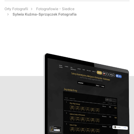
Orły Fotografii
Fotografowie - Siedlce
Sylwia Kuźma-Sprzączek Fotografia