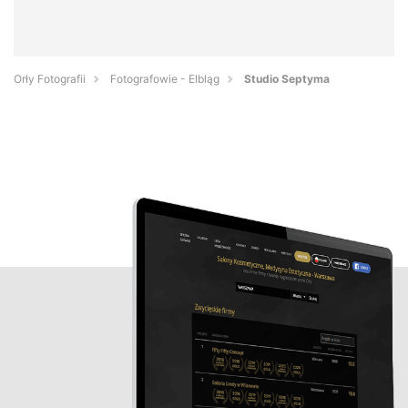
Orły Fotografii
Fotografowie - Elbląg
Studio Septyma