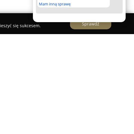
Mam inną sprawę
Sprawdź
ieszyć się sukcesem.
 prowadzona przez doświadczonego fotografa,
ażach ślubnych i realizuje swoją pasję oraz
Sachajdak wywodzi się z rodziny, która od lat
e fotograficzne w rejonie Włocławka, a sam
czną i zajmuje się obróbką zdjęć od ponad
ścią jest uchwycenie autentycznych emocji i
ala na tworzenie pamiątkowych historii
 młodych.