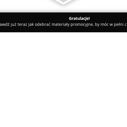
Gratulacje!
awdź już teraz jak odebrać materiały promocyjne, by móc w pełni c
hajdak Fotografia
O firmie:
Sachajdak Fotografia
to firma
który specjalizuje się w report
zaangażowanie w pracy. Kacper 
50. XX wieku utrzymuje tradycj
Pokaż więcej >>
prowadzi działalność fotografi
dekady. Jego główną umiejętno
spontanicznych chwil, co pozw
związanych z dniem ślubu par