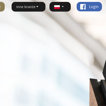
ę
Login
Inne branże