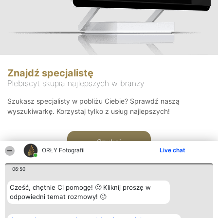
Znajdź specjalistę
Plebiscyt skupia najlepszych w branży
Szukasz specjalisty w pobliżu Ciebie? Sprawdź naszą
wyszukiwarkę. Korzystaj tylko z usług najlepszych!
Szukaj
ORŁY Fotografii
Live chat
06:50
Cześć, chętnie Ci pomogę! 🙂 Kliknij proszę w
odpowiedni temat rozmowy! 🙂
Organizator plebiscytu
Plebiscyt
Kontakt