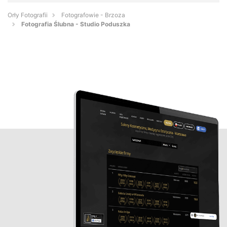
Orły Fotografii
Fotografowie - Brzoza
Fotografia Ślubna - Studio Poduszka