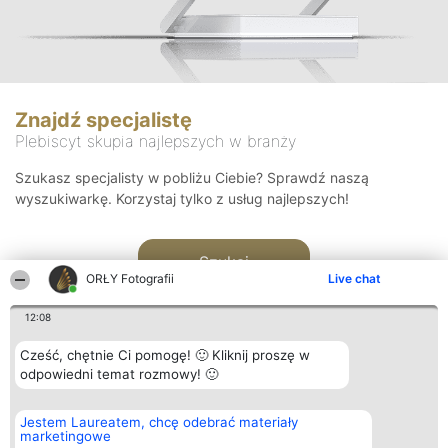
Znajdź specjalistę
Plebiscyt skupia najlepszych w branży
Szukasz specjalisty w pobliżu Ciebie? Sprawdź naszą
wyszukiwarkę. Korzystaj tylko z usług najlepszych!
Szukaj
ORŁY Fotografii
Live chat
12:08
Cześć, chętnie Ci pomogę! 🙂 Kliknij proszę w
odpowiedni temat rozmowy! 🙂
Organizator plebiscytu
Plebiscyt
Kontakt
Jestem Laureatem, chcę odebrać materiały
Bright Side Solutions sp. z o.
Laureaci
Kontakt
marketingowe
o. sp. k.
Lista