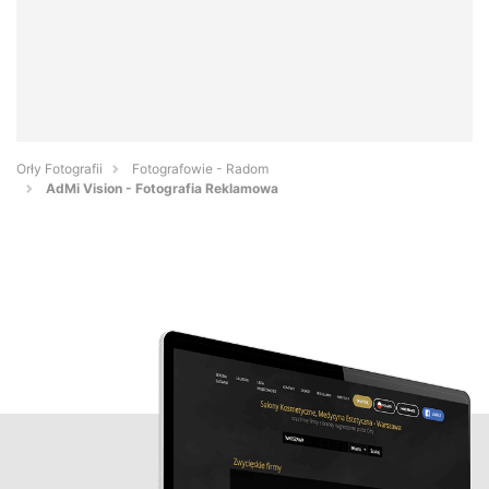
Orły Fotografii
Fotografowie - Radom
AdMi Vision - Fotografia Reklamowa