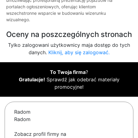
umożliwiając profesjonalną prezentację pojazdów na
portalach ogłoszeniowych, oferując klientom
wszechstronne wsparcie w budowaniu wizerunku
wizualnego.
Oceny na poszczególnych stronach
Tylko zalogowani użytkownicy maja dostęp do tych
danych.
Kliknij, aby się zalogować.
To Twoja firma
?
Gratulacje!
Sprawdź jak odebrać materiały
promocyjne!
Radom
Radom
Zobacz profil firmy na