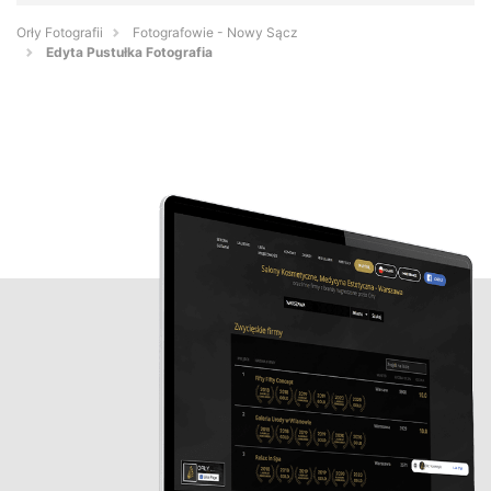
Orły Fotografii
Fotografowie - Nowy Sącz
Edyta Pustułka Fotografia