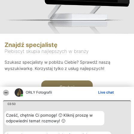
Znajdź specjalistę
Plebiscyt skupia najlepszych w branży
Szukasz specjalisty w pobliżu Ciebie? Sprawdź naszą
wyszukiwarkę. Korzystaj tylko z usług najlepszych!
Szukaj
ORŁY Fotografii
Live chat
03:50
Cześć, chętnie Ci pomogę! 🙂 Kliknij proszę w
odpowiedni temat rozmowy! 🙂
Organizator plebiscytu
Plebiscyt
Kontakt