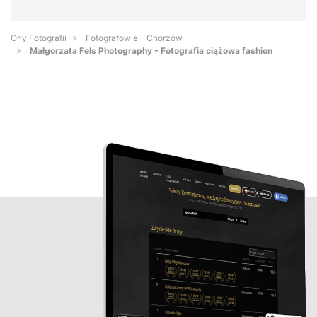
Orły Fotografii
Fotografowie - Chorzów
Małgorzata Fels Photography - Fotografia ciążowa fashion