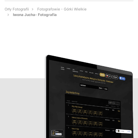
Orły Fotografii
Fotografowie - Górki Wielkie
Iwona Jucha- Fotografia