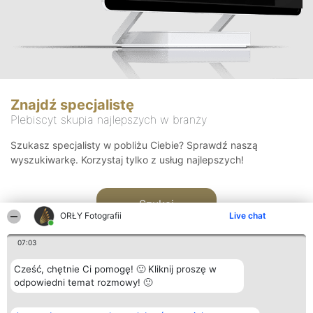
Znajdź specjalistę
Plebiscyt skupia najlepszych w branży
Szukasz specjalisty w pobliżu Ciebie? Sprawdź naszą
wyszukiwarkę. Korzystaj tylko z usług najlepszych!
Szukaj
ORŁY Fotografii
Live chat
07:03
Cześć, chętnie Ci pomogę! 🙂 Kliknij proszę w
odpowiedni temat rozmowy! 🙂
Organizator plebiscytu
Plebiscyt
Kontakt