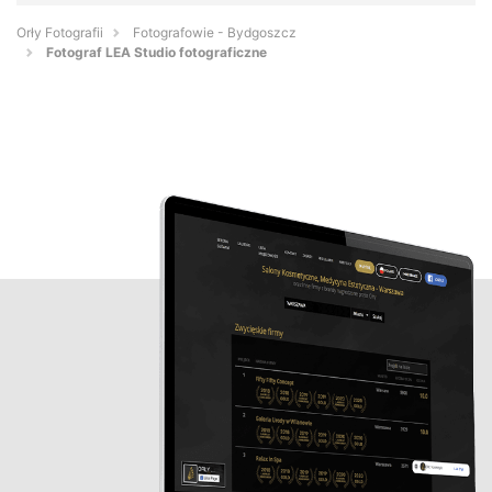
Orły Fotografii
Fotografowie - Bydgoszcz
Fotograf LEA Studio fotograficzne