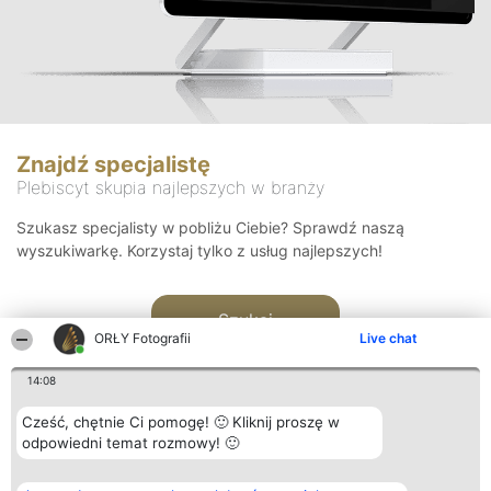
Znajdź specjalistę
Plebiscyt skupia najlepszych w branży
Szukasz specjalisty w pobliżu Ciebie? Sprawdź naszą
wyszukiwarkę. Korzystaj tylko z usług najlepszych!
Szukaj
ORŁY Fotografii
Live chat
14:08
Cześć, chętnie Ci pomogę! 🙂 Kliknij proszę w
odpowiedni temat rozmowy! 🙂
Organizator plebiscytu
Plebiscyt
Kontakt