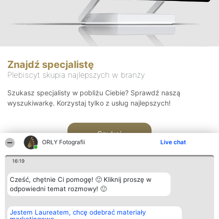
Znajdź specjalistę
Plebiscyt skupia najlepszych w branży
Szukasz specjalisty w pobliżu Ciebie? Sprawdź naszą
wyszukiwarkę. Korzystaj tylko z usług najlepszych!
Szukaj
ORŁY Fotografii
Live chat
16:19
Cześć, chętnie Ci pomogę! 🙂 Kliknij proszę w
odpowiedni temat rozmowy! 🙂
Organizator plebiscytu
Plebiscyt
Kontakt
Jestem Laureatem, chcę odebrać materiały
Bright Side Solutions sp. z o.
Laureaci
Kontakt