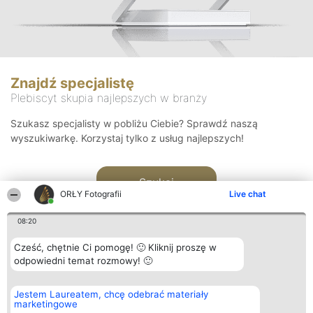
Znajdź specjalistę
Plebiscyt skupia najlepszych w branży
Szukasz specjalisty w pobliżu Ciebie? Sprawdź naszą
wyszukiwarkę. Korzystaj tylko z usług najlepszych!
Szukaj
ORŁY Fotografii
Live chat
08:20
Cześć, chętnie Ci pomogę! 🙂 Kliknij proszę w
odpowiedni temat rozmowy! 🙂
Organizator plebiscytu
Plebiscyt
Kontakt
Jestem Laureatem, chcę odebrać materiały
Bright Side Solutions sp. z o.
Laureaci
Kontakt
marketingowe
o. sp. k.
Lista