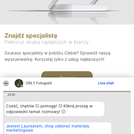
Znajdź specjalistę
Plebiscyt skupia najlepszych w branży
Szukasz specjalisty w pobliżu Ciebie? Sprawdź naszą
wyszukiwarkę. Korzystaj tylko z usług najlepszych!
Szukaj
ORŁY Fotografii
Live chat
23:31
Cześć, chętnie Ci pomogę! 🙂 Kliknij proszę w
odpowiedni temat rozmowy! 🙂
Organizator plebiscytu
Plebiscyt
Kontakt
Jestem Laureatem, chcę odebrać materiały
Bright Side Solutions sp. z o.
Laureaci
Kontakt
marketingowe
o. sp. k.
Lista