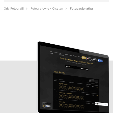
Orły Fotografii
Fotografowie - Olsztyn
Fotopasjonatka