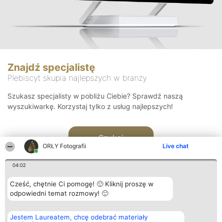
Znajdź specjalistę
Plebiscyt skupia najlepszych w branży
Szukasz specjalisty w pobliżu Ciebie? Sprawdź naszą
wyszukiwarkę. Korzystaj tylko z usług najlepszych!
Szukaj
ORŁY Fotografii
Live chat
04:02
Cześć, chętnie Ci pomogę! 🙂 Kliknij proszę w
odpowiedni temat rozmowy! 🙂
Organizator plebiscytu
Plebiscyt
Kontakt
Jestem Laureatem, chcę odebrać materiały
Bright Side Solutions sp. z o.
Laureaci
Kontakt