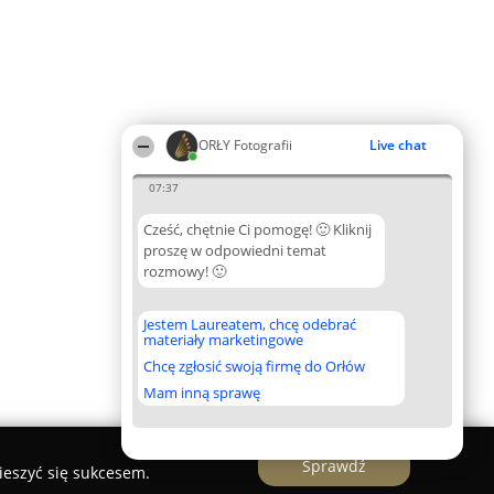
ORŁY Fotografii
Live chat
07:37
Cześć, chętnie Ci pomogę! 🙂 Kliknij
proszę w odpowiedni temat
rozmowy! 🙂
Jestem Laureatem, chcę odebrać
materiały marketingowe
Chcę zgłosić swoją firmę do Orłów
Mam inną sprawę
Sprawdź
ieszyć się sukcesem.