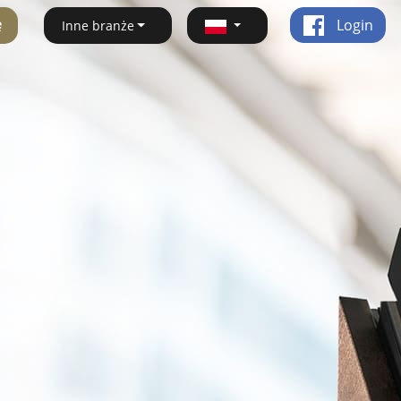
ę
Login
Inne branże