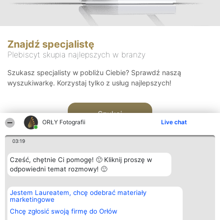
Znajdź specjalistę
Plebiscyt skupia najlepszych w branży
Szukasz specjalisty w pobliżu Ciebie? Sprawdź naszą
wyszukiwarkę. Korzystaj tylko z usług najlepszych!
Szukaj
ORŁY Fotografii
Live chat
03:19
Cześć, chętnie Ci pomogę! 🙂 Kliknij proszę w
odpowiedni temat rozmowy! 🙂
Organizator plebiscytu
Plebiscyt
Kontakt
Jestem Laureatem, chcę odebrać materiały
Bright Side Solutions sp. z o.
Laureaci
Kontakt
marketingowe
o. sp. k.
Lista
ul. Ruska 22
wszystkich
Chcę zgłosić swoją firmę do Orłów
Wrocław 50-079
Laureatów