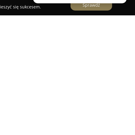
Sprawdź
ieszyć się sukcesem.
 obsługująca klientów w Łodzi i Warszawie,
nalnych usług z zakresu fotografii. W zakres jej
znaczone zarówno dla osób indywidualnych, jak i
okiej jakości zdjęciach oddających wyjątkowy
ezentowanych produktów.
, wspomagające tworzenie portfolio dla
jalizuje się w fotografii eventowej, pozwalającej
ych momentów z różnorodnych wydarzeń. Wśród
antyczne sesje par, które koncentrują się na
 inspiracji łączących partnerów. Dla klientów