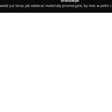
Gratulacje!
awdź już teraz jak odebrać materiały promocyjne, by móc w pełni c
E FOTOGRAF ŁÓDŻ-WARSZAWA
ZAWA
O firmie:
Oliwieye
to firma fotograficzna
oferująca szeroką gamę profesjo
propozycji wchodzą sesje prze
dla firm, którym zależy na wys
charakter danej chwili czy pr
Firma realizuje sesje osobiste
początkujących modeli oraz spec
na uchwycenie emocji i ważn
usług wyróżniają się także rom
ukazaniu autentycznych uczuć i