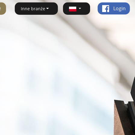
ę
Login
Inne branże