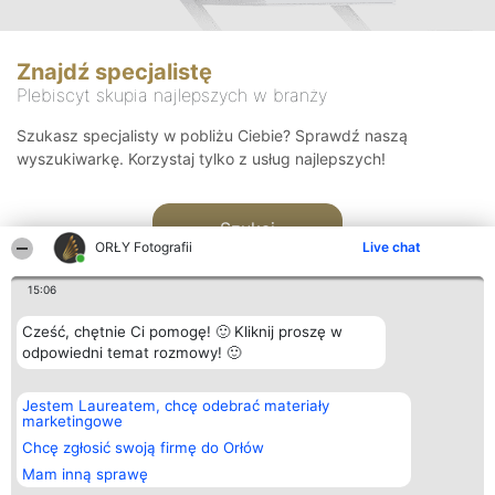
Znajdź specjalistę
Plebiscyt skupia najlepszych w branży
Szukasz specjalisty w pobliżu Ciebie? Sprawdź naszą
wyszukiwarkę. Korzystaj tylko z usług najlepszych!
Szukaj
ORŁY Fotografii
Live chat
15:06
Cześć, chętnie Ci pomogę! 🙂 Kliknij proszę w
odpowiedni temat rozmowy! 🙂
Organizator plebiscytu
Plebiscyt
Kontakt
Jestem Laureatem, chcę odebrać materiały
Bright Side Solutions sp. z o.
Laureaci
Kontakt
marketingowe
o. sp. k.
Lista
ul. Ruska 22
wszystkich
Chcę zgłosić swoją firmę do Orłów
Wrocław 50-079
Laureatów
Mam inną sprawę
KRS 0000749100 | Regon
Zasady
381313360 | NIP 8943132676
Regulamin