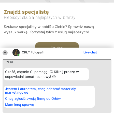
Znajdź specjalistę
Plebiscyt skupia najlepszych w branży
Szukasz specjalisty w pobliżu Ciebie? Sprawdź naszą
wyszukiwarkę. Korzystaj tylko z usług najlepszych!
Szukaj
ORŁY Fotografii
Live chat
22:02
Cześć, chętnie Ci pomogę! 🙂 Kliknij proszę w
odpowiedni temat rozmowy! 🙂
Organizator plebiscytu
Plebiscyt
Kontakt
Jestem Laureatem, chcę odebrać materiały
Bright Side Solutions sp. z o.
Laureaci
Kontakt
marketingowe
o. sp. k.
Lista
ul. Ruska 22
wszystkich
Chcę zgłosić swoją firmę do Orłów
Wrocław 50-079
Laureatów
Mam inną sprawę
KRS 0000749100 | Regon
Zasady
381313360 | NIP 8943132676
Regulamin
+48 508 492 400
Polityka