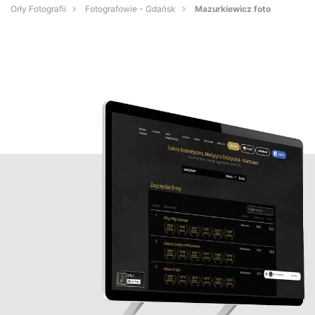
Orły Fotografii
Fotografowie - Gdańsk
Mazurkiewicz foto