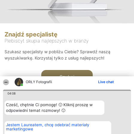
Znajdź specjalistę
Plebiscyt skupia najlepszych w branży
Szukasz specjalisty w pobliżu Ciebie? Sprawdź naszą
wyszukiwarkę. Korzystaj tylko z usług najlepszych!
Szukaj
ORŁY Fotografii
Live chat
04:08
Cześć, chętnie Ci pomogę! 🙂 Kliknij proszę w
odpowiedni temat rozmowy! 🙂
Organizator plebiscytu
Plebiscyt
Kontakt
Jestem Laureatem, chcę odebrać materiały
Bright Side Solutions sp. z o.
Laureaci
Kontakt
marketingowe
o. sp. k.
Lista