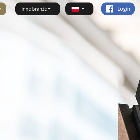
ę
Login
Inne branże