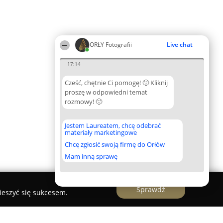
ORŁY Fotografii
Live chat
17:14
Cześć, chętnie Ci pomogę! 🙂 Kliknij
proszę w odpowiedni temat
rozmowy! 🙂
Jestem Laureatem, chcę odebrać
materiały marketingowe
Chcę zgłosić swoją firmę do Orłów
Mam inną sprawę
Sprawdź
ieszyć się sukcesem.