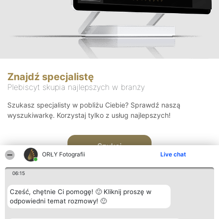
Znajdź specjalistę
Plebiscyt skupia najlepszych w branży
Szukasz specjalisty w pobliżu Ciebie? Sprawdź naszą
wyszukiwarkę. Korzystaj tylko z usług najlepszych!
Szukaj
ORŁY Fotografii
Live chat
06:15
Cześć, chętnie Ci pomogę! 🙂 Kliknij proszę w
odpowiedni temat rozmowy! 🙂
Organizator plebiscytu
Plebiscyt
Kontakt