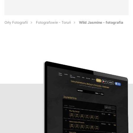
Orły Fotografii
Fotografowie - Toruń
Wild Jasmine - fotografia