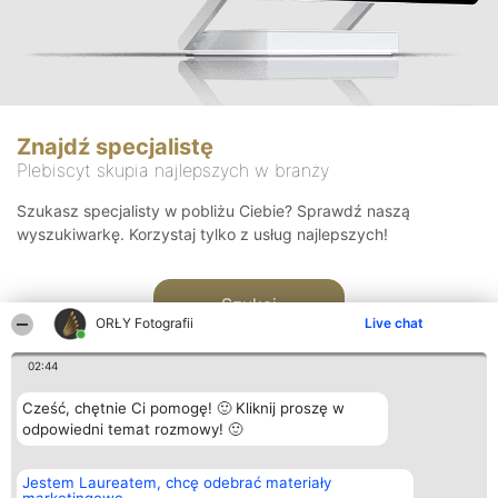
Znajdź specjalistę
Plebiscyt skupia najlepszych w branży
Szukasz specjalisty w pobliżu Ciebie? Sprawdź naszą
wyszukiwarkę. Korzystaj tylko z usług najlepszych!
Szukaj
ORŁY Fotografii
Live chat
02:44
Cześć, chętnie Ci pomogę! 🙂 Kliknij proszę w
odpowiedni temat rozmowy! 🙂
Organizator plebiscytu
Plebiscyt
Kontakt
Jestem Laureatem, chcę odebrać materiały
Bright Side Solutions sp. z o.
Laureaci
Kontakt