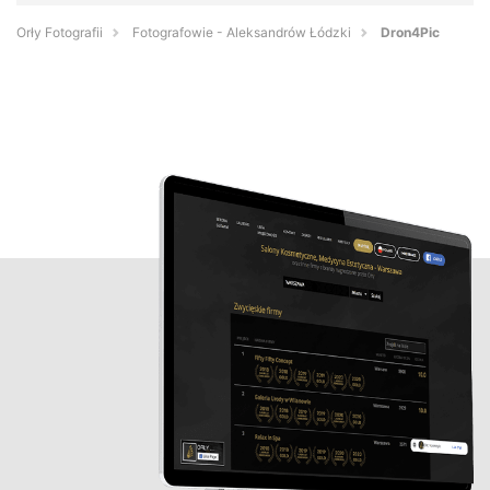
Orły Fotografii
Fotografowie - Aleksandrów Łódzki
Dron4Pic