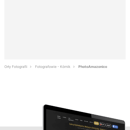
Orły Fotografii
Fotografowie - Kórnik
PhotoAmazonico