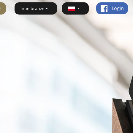
ę
Login
Inne branże