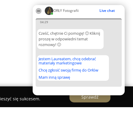
ORŁY Fotografii
Live chat
04:29
Cześć, chętnie Ci pomogę! 🙂 Kliknij
proszę w odpowiedni temat
rozmowy! 🙂
Jestem Laureatem, chcę odebrać
materiały marketingowe
Chcę zgłosić swoją firmę do Orłów
Mam inną sprawę
Sprawdź
ieszyć się sukcesem.