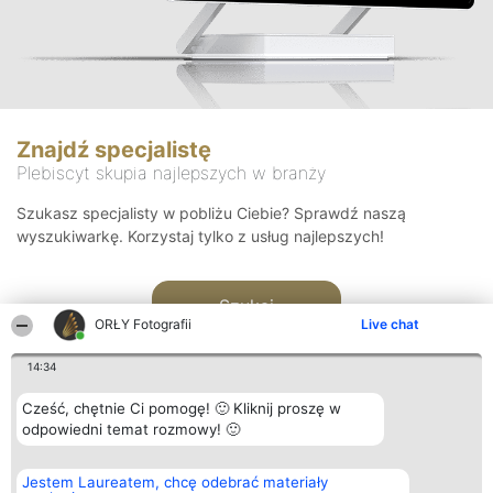
Znajdź specjalistę
Plebiscyt skupia najlepszych w branży
Szukasz specjalisty w pobliżu Ciebie? Sprawdź naszą
wyszukiwarkę. Korzystaj tylko z usług najlepszych!
Szukaj
ORŁY Fotografii
Live chat
14:34
Cześć, chętnie Ci pomogę! 🙂 Kliknij proszę w
odpowiedni temat rozmowy! 🙂
Organizator plebiscytu
Plebiscyt
Kontakt
Jestem Laureatem, chcę odebrać materiały
Bright Side Solutions sp. z o.
Laureaci
Kontakt