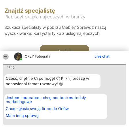
Znajdź specjalistę
Plebiscyt skupia najlepszych w branży
Szukasz specjalisty w pobliżu Ciebie? Sprawdź naszą
wyszukiwarkę. Korzystaj tylko z usług najlepszych!
Szukaj
ORŁY Fotografii
Live chat
17:10
Cześć, chętnie Ci pomogę! 🙂 Kliknij proszę w
odpowiedni temat rozmowy! 🙂
Organizator plebiscytu
Plebiscyt
Kontakt
Jestem Laureatem, chcę odebrać materiały
Bright Side Solutions sp. z o.
Laureaci
Kontakt
marketingowe
o. sp. k.
Lista
ul. Ruska 22
wszystkich
Chcę zgłosić swoją firmę do Orłów
Wrocław 50-079
Laureatów
Mam inną sprawę
KRS 0000749100 | Regon
Zasady
381313360 | NIP 8943132676
Regulamin
+48 508 492 400
Polityka
Prywatności