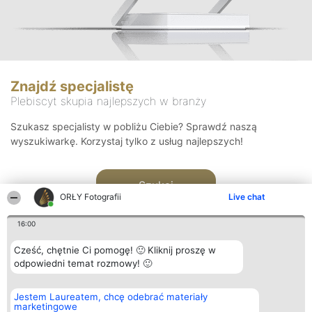
Znajdź specjalistę
Plebiscyt skupia najlepszych w branży
Szukasz specjalisty w pobliżu Ciebie? Sprawdź naszą
wyszukiwarkę. Korzystaj tylko z usług najlepszych!
Szukaj
ORŁY Fotografii
Live chat
16:00
Cześć, chętnie Ci pomogę! 🙂 Kliknij proszę w
odpowiedni temat rozmowy! 🙂
Organizator plebiscytu
Plebiscyt
Kontakt
Jestem Laureatem, chcę odebrać materiały
Bright Side Solutions sp. z o.
Laureaci
Kontakt
marketingowe
o. sp. k.
Lista