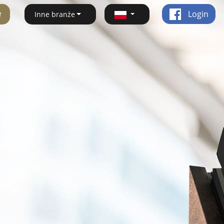
ę
Login
Inne branże