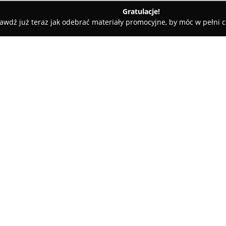
Gratulacje!
awdź już teraz jak odebrać materiały promocyjne, by móc w pełni c
ia Fabian Stępień
O firmie:
Fotografia Fabian Stępień
jest
kluczowych chwil życiowych. Fi
obejmujące specjalistyczną foto
rodzinne i dla dzieci. Fotogra
Pokaż więcej >>
realizację, kładąc nacisk na p
Głównym założeniem działalnośc
nacechowanych uczuciami, któr
Firma wyróżnia się elastyczny
terenie Polski – w takich miast