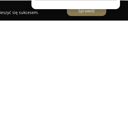
Sprawdź
ieszyć się sukcesem.
 cenionym ekspertem w zakresie utrwalania
rma ta oferuje szerokie spektrum usług,
grafię ślubną, filmowanie uroczystości oraz sesje
f znany jest z pełnego zaangażowania w każdą
rzekazywanie emocji poprzez kadry fotograficzne.
i jest tworzenie naturalnych zdjęć,
e pozostają wyjątkową pamiątką dla klientów.
m podejściem, podejmując się zleceń zarówno na
ach jak Katowice, Kraków czy Warszawa – jak i