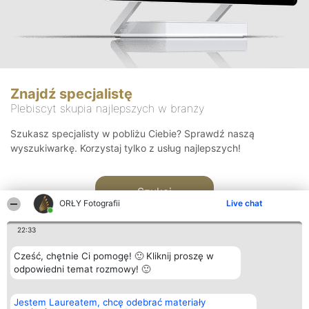
Znajdź specjalistę
Plebiscyt skupia najlepszych w branży
Szukasz specjalisty w pobliżu Ciebie? Sprawdź naszą
wyszukiwarkę. Korzystaj tylko z usług najlepszych!
Szukaj
ORŁY Fotografii
Live chat
22:33
Cześć, chętnie Ci pomogę! 🙂 Kliknij proszę w
odpowiedni temat rozmowy! 🙂
Organizator plebiscytu
Plebiscyt
Kontakt
Jestem Laureatem, chcę odebrać materiały
Bright Side Solutions sp. z o.
Laureaci
Kontakt