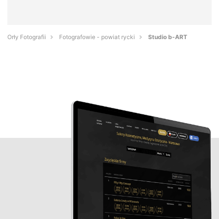
Orły Fotografii
Fotografowie - powiat rycki
Studio b-ART