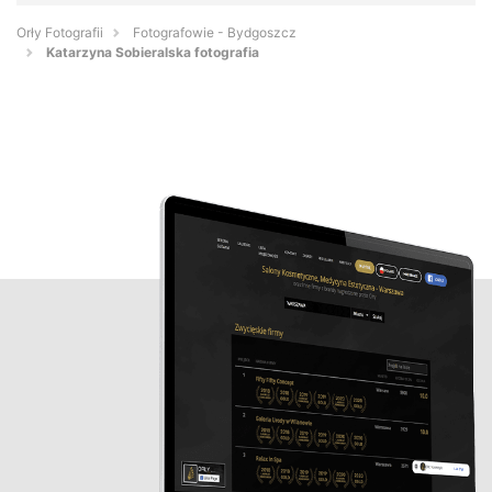
Orły Fotografii
Fotografowie - Bydgoszcz
Katarzyna Sobieralska fotografia