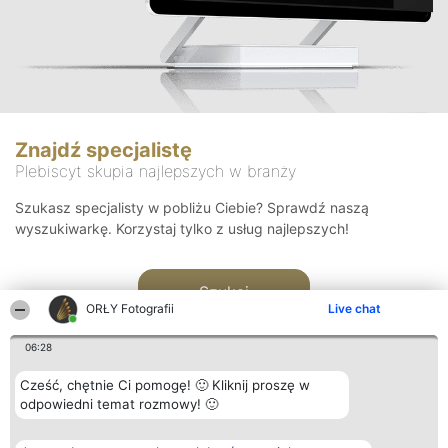
Znajdź specjalistę
Plebiscyt skupia najlepszych w branży
Szukasz specjalisty w pobliżu Ciebie? Sprawdź naszą
wyszukiwarkę. Korzystaj tylko z usług najlepszych!
Szukaj
ORŁY Fotografii
Live chat
06:28
Cześć, chętnie Ci pomogę! 🙂 Kliknij proszę w
odpowiedni temat rozmowy! 🙂
Organizator plebiscytu
Plebiscyt
Kontakt