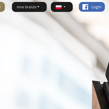
ę
Login
Inne branże