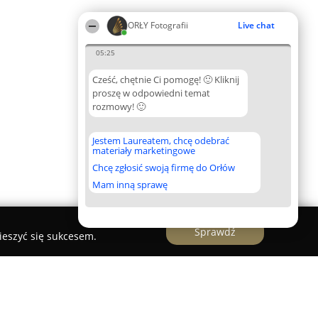
ORŁY Fotografii
Live chat
05:25
Cześć, chętnie Ci pomogę! 🙂 Kliknij
proszę w odpowiedni temat
rozmowy! 🙂
Jestem Laureatem, chcę odebrać
materiały marketingowe
Chcę zgłosić swoją firmę do Orłów
Mam inną sprawę
Sprawdź
ieszyć się sukcesem.