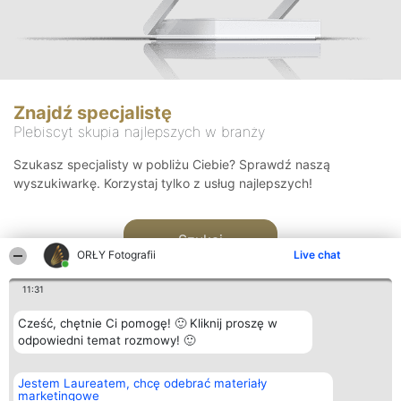
Znajdź specjalistę
Plebiscyt skupia najlepszych w branży
Szukasz specjalisty w pobliżu Ciebie? Sprawdź naszą
wyszukiwarkę. Korzystaj tylko z usług najlepszych!
Szukaj
ORŁY Fotografii
Live chat
11:31
Cześć, chętnie Ci pomogę! 🙂 Kliknij proszę w
odpowiedni temat rozmowy! 🙂
Organizator plebiscytu
Plebiscyt
Kontakt
Jestem Laureatem, chcę odebrać materiały
Bright Side Solutions sp. z o.
Laureaci
Kontakt
marketingowe
o. sp. k.
Lista