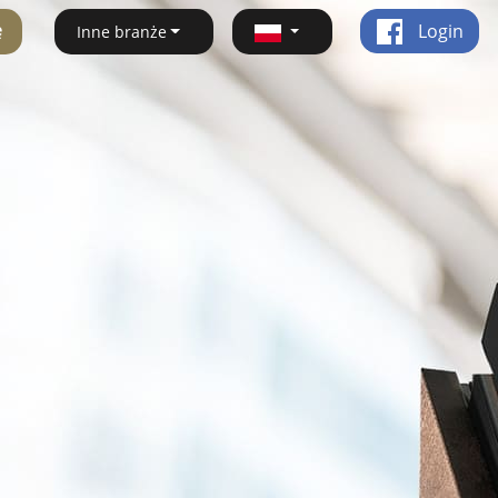
ę
Login
Inne branże