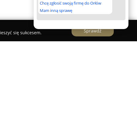
Chcę zgłosić swoją firmę do Orłów
Mam inną sprawę
Sprawdź
ieszyć się sukcesem.
rafów z wieloletnim doświadczeniem,
żach ślubnych pełnych emocji oraz stylizowanych
łalność realizują na terenie całej Polski. W
u znajduje się człowiek i jego indywidualna
iepowtarzalne fotografie opowiadające osobiste
ja oraz decyzja o połączeniu zamiłowania do
warantują autentyczność i pełne oddanie