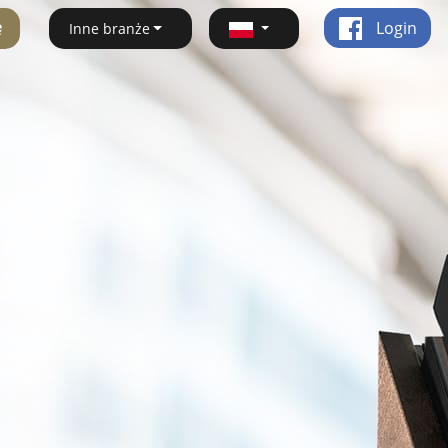
ę
Login
Inne branże