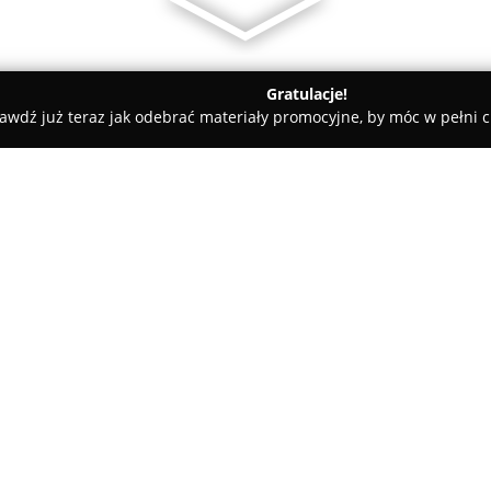
Gratulacje!
awdź już teraz jak odebrać materiały promocyjne, by móc w pełni c
nsesphoto.com
O firmie:
7SENSESPHOTO
to grupa fotog
specjalizujących się w reporta
sesjach plenerowych. Swoją dzia
centrum zainteresowania zespoł
Pokaż więcej >>
historia, co przekłada się na n
opowieści. Zaangażowanie, pas
fotografii z pracą zawodową g