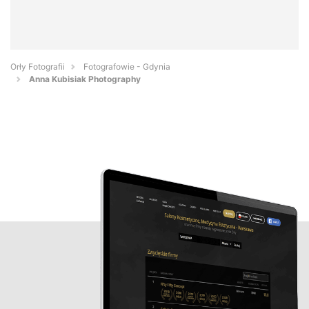
Orły Fotografii
Fotografowie - Gdynia
Anna Kubisiak Photography