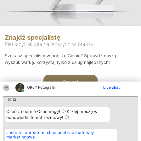
Znajdź specjalistę
Plebiscyt skupia najlepszych w branży
Szukasz specjalisty w pobliżu Ciebie? Sprawdź naszą
wyszukiwarkę. Korzystaj tylko z usług najlepszych!
Szukaj
ORŁY Fotografii
Live chat
07:12
Cześć, chętnie Ci pomogę! 🙂 Kliknij proszę w
odpowiedni temat rozmowy! 🙂
Organizator plebiscytu
Plebiscyt
Kontakt
Jestem Laureatem, chcę odebrać materiały
Bright Side Solutions sp. z o.
Laureaci
Kontakt
marketingowe
o. sp. k.
Lista