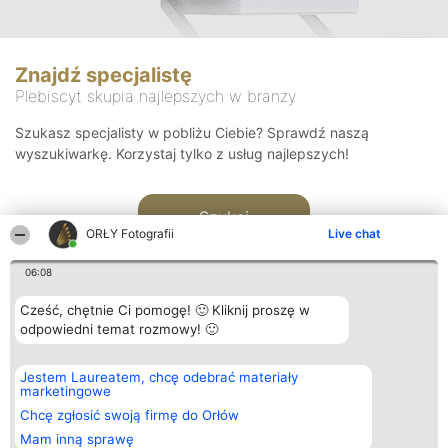
Znajdź specjalistę
Plebiscyt skupia najlepszych w branży
Szukasz specjalisty w pobliżu Ciebie? Sprawdź naszą
wyszukiwarkę. Korzystaj tylko z usług najlepszych!
Szukaj
ORŁY Fotografii
Live chat
06:08
Cześć, chętnie Ci pomogę! 🙂 Kliknij proszę w
odpowiedni temat rozmowy! 🙂
Organizator plebiscytu
Plebiscyt
Kontakt
Jestem Laureatem, chcę odebrać materiały
Bright Side Solutions sp. z o.
Laureaci
Kontakt
marketingowe
o. sp. k.
Lista
ul. Ruska 22
wszystkich
Chcę zgłosić swoją firmę do Orłów
Wrocław 50-079
Laureatów
Mam inną sprawę
KRS 0000749100 | Regon
Zasady