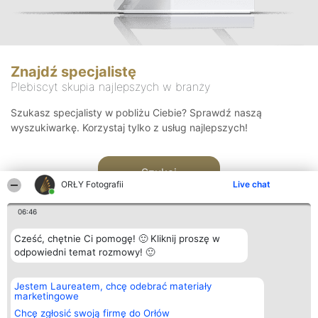
Znajdź specjalistę
Plebiscyt skupia najlepszych w branży
Szukasz specjalisty w pobliżu Ciebie? Sprawdź naszą
wyszukiwarkę. Korzystaj tylko z usług najlepszych!
Szukaj
ORŁY Fotografii
Live chat
06:46
Cześć, chętnie Ci pomogę! 🙂 Kliknij proszę w
odpowiedni temat rozmowy! 🙂
Organizator plebiscytu
Plebiscyt
Kontakt
Jestem Laureatem, chcę odebrać materiały
Bright Side Solutions sp. z o.
Laureaci
Kontakt
marketingowe
o. sp. k.
Lista
ul. Ruska 22
wszystkich
Chcę zgłosić swoją firmę do Orłów