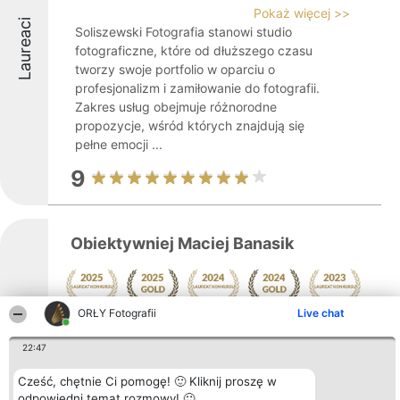
Pokaż więcej >>
Laureaci
Soliszewski Fotografia stanowi studio
fotograficzne, które od dłuższego czasu
tworzy swoje portfolio w oparciu o
profesjonalizm i zamiłowanie do fotografii.
Zakres usług obejmuje różnorodne
propozycje, wśród których znajdują się
pełne emocji ...
9
Obiektywniej Maciej Banasik
ORŁY Fotografii
Live chat
Pokaż więcej >>
Laureaci
Obiektywniej Maciej Banasik to studio
22:47
fotograficzne mające swoją siedzibę w
Rzeszowie. Firma koncentruje się na
Cześć, chętnie Ci pomogę! 🙂 Kliknij proszę w
odpowiedni temat rozmowy! 🙂
realizacji fotografii ślubnej, w tym reportaży