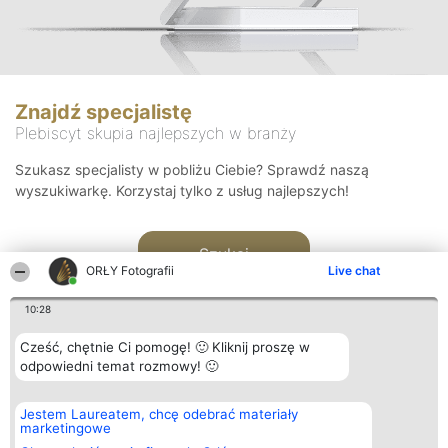
Znajdź specjalistę
Plebiscyt skupia najlepszych w branży
Szukasz specjalisty w pobliżu Ciebie? Sprawdź naszą
wyszukiwarkę. Korzystaj tylko z usług najlepszych!
Szukaj
ORŁY Fotografii
Live chat
10:28
Cześć, chętnie Ci pomogę! 🙂 Kliknij proszę w
odpowiedni temat rozmowy! 🙂
Organizator plebiscytu
Plebiscyt
Kontakt
Jestem Laureatem, chcę odebrać materiały
Bright Side Solutions sp. z o.
Laureaci
Kontakt
marketingowe
o. sp. k.
Lista
ul. Ruska 22
wszystkich