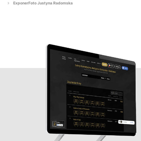
ExponerFoto Justyna Radomska